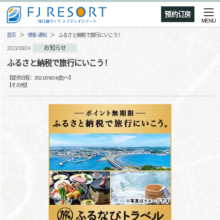
预约订房
MENU
首页
博客·通知
ふるさと納税で旅行にいこう！
お知らせ
2021/09/24
ふるさと納税で旅行にいこう！
【提供日程：
2021/09/24(金)
〜】
【
その他
】