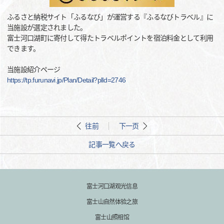
ふるさと納税サイト「ふるなび」が運営する『ふるなびトラベル』に
当施設が選定されました。
富士河口湖町に寄付して得たトラベルポイントを宿泊料金として利用
できます。
当施設紹介ページ
https://tp.furunavi.jp/Plan/Detail?plId=2746
往前
下一页
記事一覧へ戻る
富士河口湖观光信息
富士山自然体验之旅
富士山照相馆