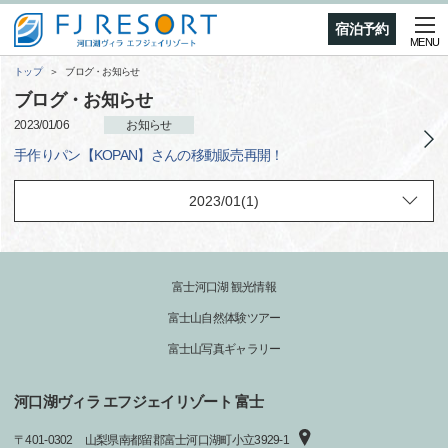
宿泊予約
MENU
トップ
ブログ・お知らせ
ブログ・お知らせ
2023/01/06
お知らせ
手作りパン【KOPAN】さんの移動販売再開！
富士河口湖 観光情報
富士山自然体験ツアー
富士山写真ギャラリー
河口湖ヴィラ エフジェイリゾート 富士
〒
401-0302
山梨県南都留郡富士河口湖町小立3929-1