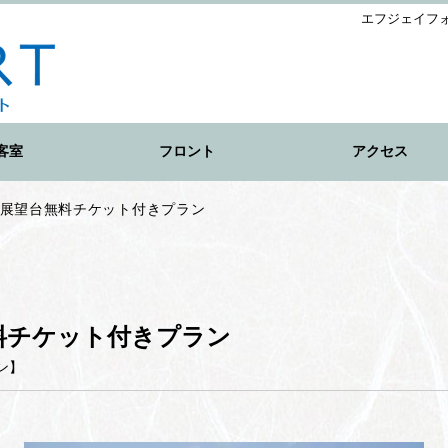
エフジェイフ
客室
フロント
アクセス
キ展望台無料チケット付きプラン
料チケット付きプラン
ン
】