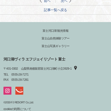
前へ
次へ
記事一覧へ戻る
富士河口湖 観光情報
富士山自然体験ツアー
富士山写真ギャラリー
河口湖ヴィラ エフジェイリゾート 富士
〒
401-0302
山梨県南都留郡富士河口湖町小立3929-1
TEL
0555-28-7271
FAX
0555-28-7281
©2019 FJ RESORT Co.,Ltd.
cookieの利用について