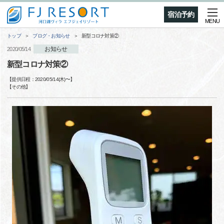
宿泊予約
MENU
トップ
ブログ・お知らせ
新型コロナ対策②
お知らせ
2020/05/14
新型コロナ対策②
【提供日程：
2020/05/14(木)
〜】
【
その他
】